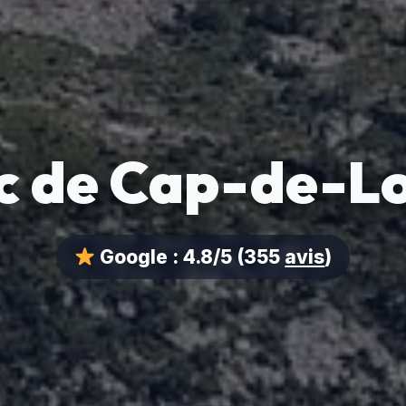
c de Cap-de-L
Google :
4.8/5
(355
avis
)