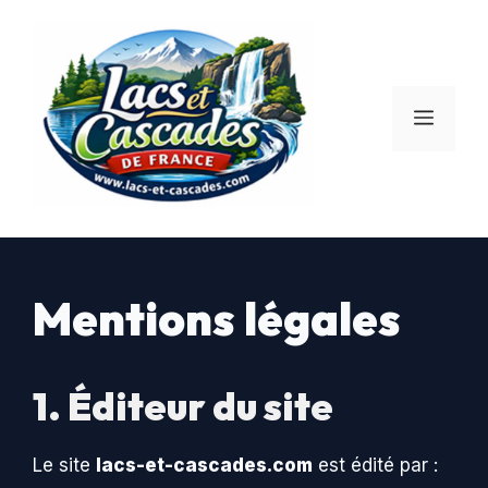
Aller
au
contenu
Menu
Mentions légales
1. Éditeur du site
Le site
lacs-et-cascades.com
est édité par :