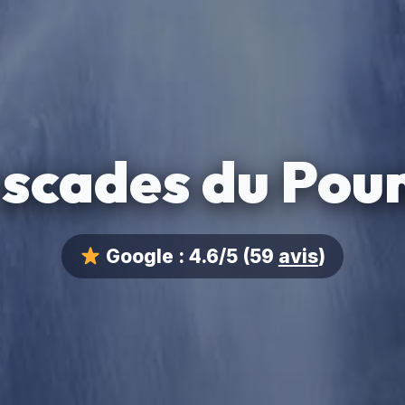
scades du Poun
Google :
4.6/5
(59
avis
)