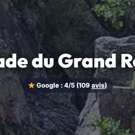
ade du Grand R
Google :
4/5
(109
avis
)