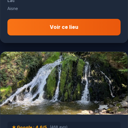
Lac
Aisne
Voir ce lieu
★ Google : 4.6/5
(468 avis)