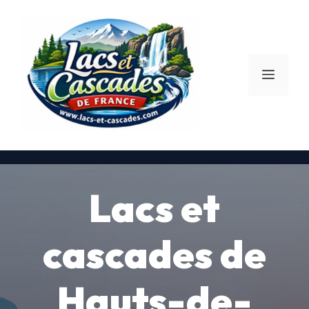
Aller
au
contenu
Menu
Lacs et
cascades de
Hauts-de-