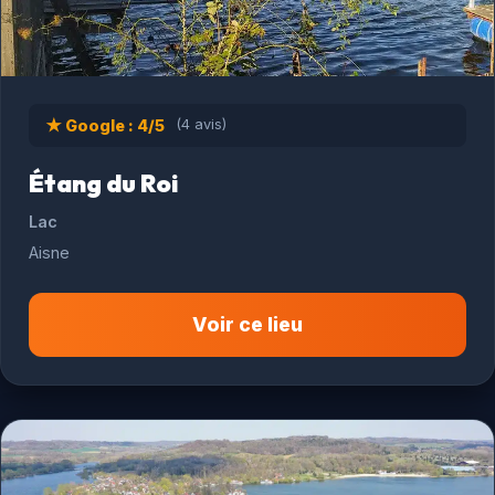
★ Google : 4/5
(4 avis)
Étang du Roi
Lac
Aisne
Voir ce lieu