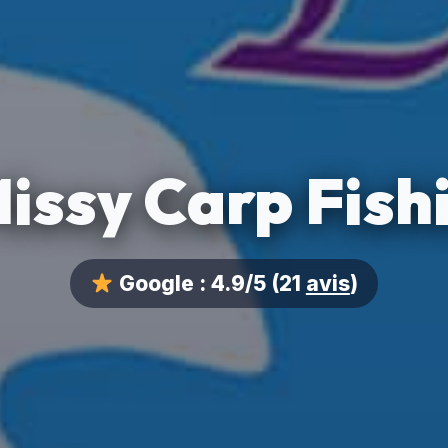
issy Carp Fish
Google :
4.9/5
(21
avis
)