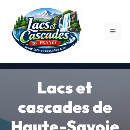
Aller
au
contenu
Menu
Lacs et
cascades de
Haute-Savoie