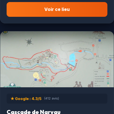
Voir ce lieu
★ Google : 4.3/5
(412 avis)
Cascade de Narvau