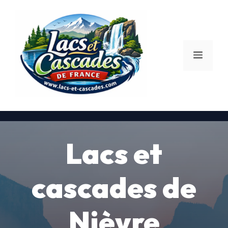
Aller
au
contenu
Menu
Lacs et
cascades de
Nièvre