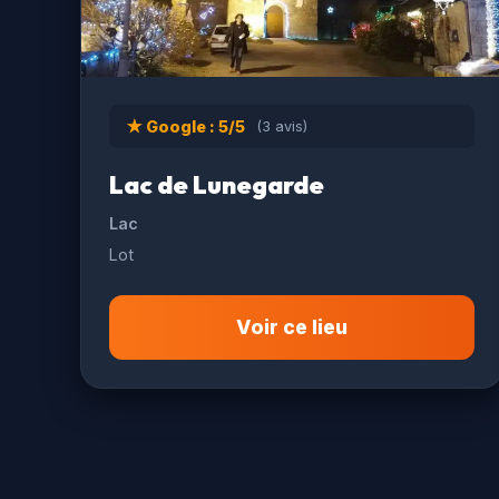
★ Google : 5/5
(3 avis)
Lac de Lunegarde
Lac
Lot
Voir ce lieu