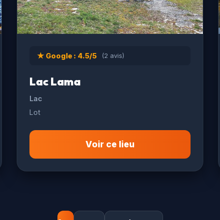
★ Google : 4.5/5
(2 avis)
Lac Lama
Lac
Lot
Voir ce lieu