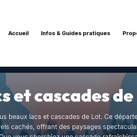
Accueil
Infos & Guides pratiques
Propo
s et cascades de
us beaux lacs et cascades de Lot. Ce dépar
rels cachés, offrant des paysages spectacula
Que vous cherchiez une cascade rafraîchissa