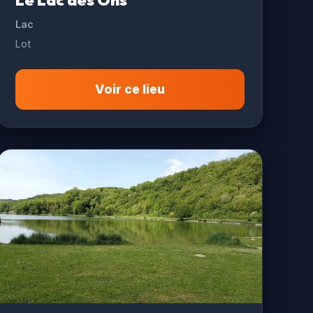
Le Lac des Ons
Lac
Lot
Voir ce lieu