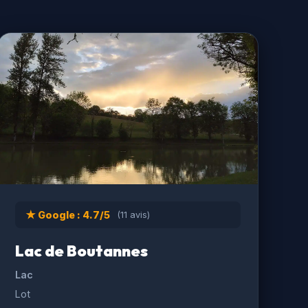
★ Google : 4.7/5
(11 avis)
Lac de Boutannes
Lac
Lot