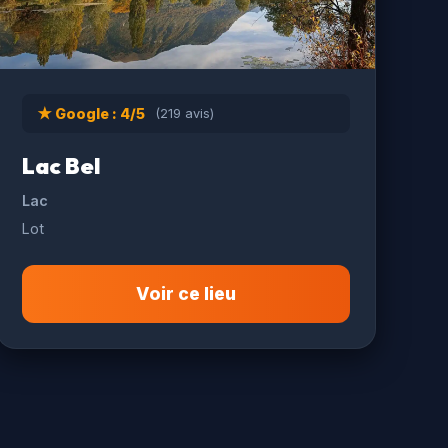
★ Google : 4/5
(219 avis)
Lac Bel
Lac
Lot
Voir ce lieu