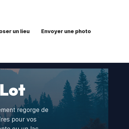
ser un lieu
Envoyer une photo
 Lot
tement regorge de
ires pour vos
nte ou un lac