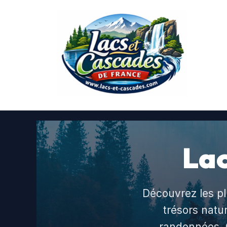
Aller
au
contenu
Lac
Découvrez les pl
trésors natu
randonnées. 