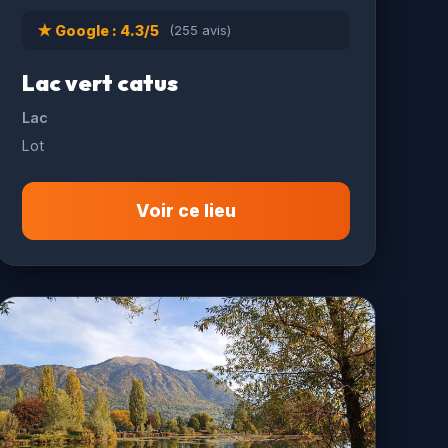
★ Google : 4.3/5
(255 avis)
Lac vert catus
Lac
Lot
Voir ce lieu