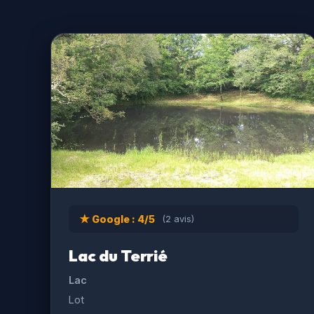
★ Google : 4/5
(2 avis)
Lac du Terrié
Lac
Lot