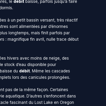
ares, le
débit
baisse, parfois jusqu’à faire
dormis.
es à un petit bassin versant, très réactif
’autres sont alimentées par d’énormes
plus longtemps, mais finit parfois par
: magnifique fin avril, nulle trace début
 Des hivers avec moins de neige, des
e stock d’eau disponible pour
a baisse du
débit
. Même les cascades
mplets lors des canicules prolongées.
nent pas de la même façon. Certaines
vie aquatique. D’autres s’enfoncent dans
ectacle fascinant du Lost Lake en Oregon