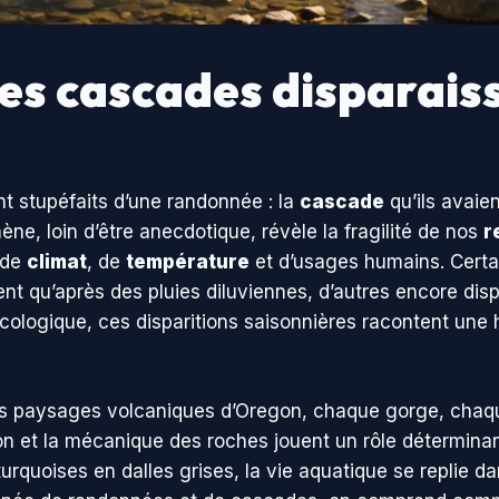
es cascades disparaiss
 stupéfaits d’une randonnée : la
cascade
qu’ils avaie
ne, loin d’être anecdotique, révèle la fragilité de nos
r
 de
climat
, de
température
et d’usages humains. Certa
ent qu’après des pluies diluviennes, d’autres encore dis
ologique, ces disparitions saisonnières racontent une h
s paysages volcaniques d’Oregon, chaque gorge, chaque 
sion et la mécanique des roches jouent un rôle détermina
 turquoises en dalles grises, la vie aquatique se replie