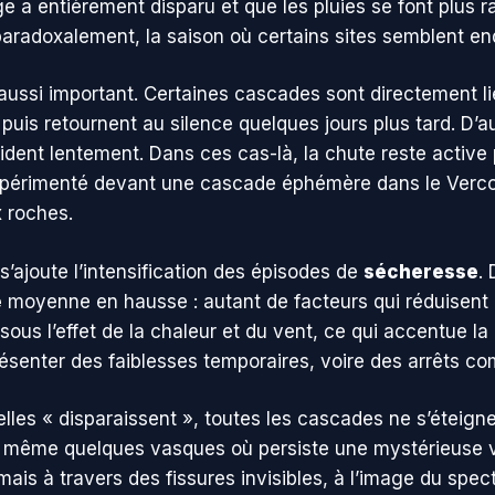
e a entièrement disparu et que les pluies se font plus r
paradoxalement, la saison où certains sites semblent en
aussi important. Certaines cascades sont directement lié
, puis retournent au silence quelques jours plus tard. D
vident lentement. Dans ces cas-là, la chute reste active 
xpérimenté devant une cascade éphémère dans le Vercors 
 roches.
’ajoute l’intensification des épisodes de
sécheresse
.
e
moyenne en hausse : autant de facteurs qui réduisent l
sous l’effet de la chaleur et du vent, ce qui accentue l
senter des faiblesses temporaires, voire des arrêts co
lles « disparaissent », toutes les cascades ne s’éteig
 de même quelques vasques où persiste une mystérieuse 
rmais à travers des fissures invisibles, à l’image du sp