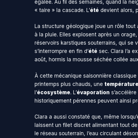
égalée. Au fil des semaines, quand la neig
« taire » la cascade. L’
été
devient alors, 
La structure géologique joue un rôle tout 
à la pluie. Elles explosent après un orage
réservoirs karstiques souterrains, qui se 
s’interrompre en fin d’
été
sec. Clara l’a e
août, hormis la mousse séchée collée aux
À cette mécanique saisonnière classique s
printemps plus chauds, une
températur
l’
écosystème
. L’
évaporation
s’accélère 
historiquement pérennes peuvent ainsi pré
Clara a aussi constaté que, même lorsqu’e
laissent un filet discret alimentant tout
le réseau souterrain, l’eau circulant déso