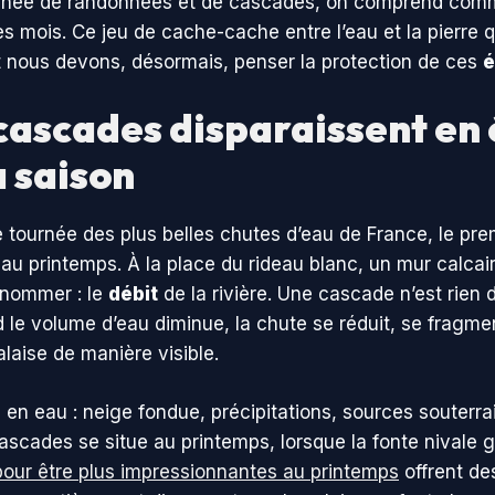
ssionnée de randonnées et de cascades, on comprend co
s mois. Ce jeu de cache-cache entre l’eau et la pierre 
nt nous devons, désormais, penser la protection de ces
é
cascades disparaissent en 
a saison
tournée des plus belles chutes d’eau de France, le premi
u printemps. À la place du rideau blanc, un mur calcair
à nommer : le
débit
de la rivière. Une cascade n’est rien d
 volume d’eau diminue, la chute se réduit, se fragment
falaise de manière visible.
 en eau : neige fondue, précipitations, sources souterr
ascades se situe au printemps, lorsque la fonte nivale go
our être plus impressionnantes au printemps
offrent de