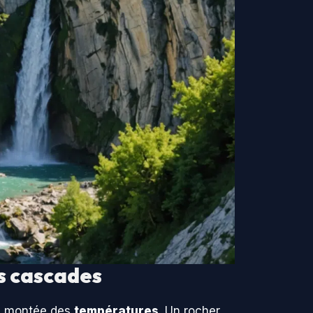
es cascades
la montée des
températures
. Un rocher