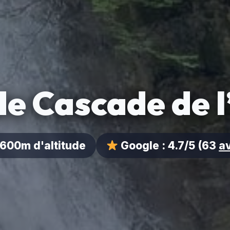
e Cascade de l’
600m d'altitude
Google :
4.7/5
(63
a