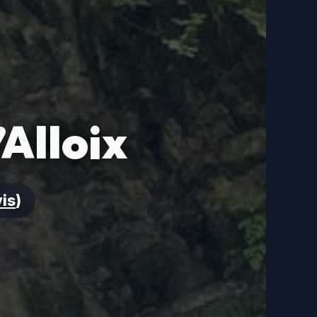
Alloix
vis
)