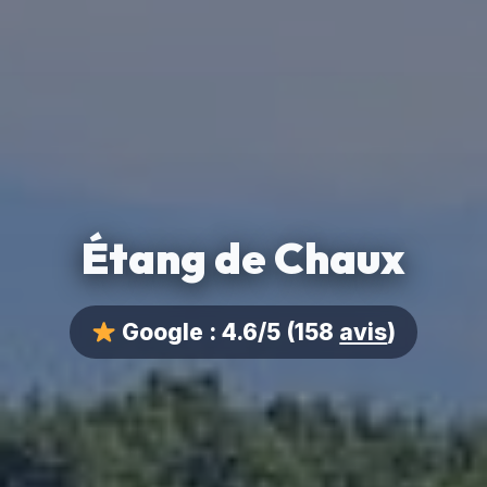
Étang de Chaux
Google :
4.6/5
(158
avis
)