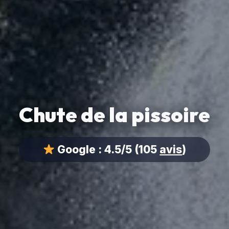
Chute de la pissoire
Google :
4.5/5
(105
avis
)