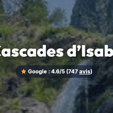
ascades d’Isa
Google :
4.6/5
(747
avis
)