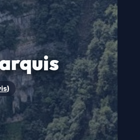
arquis
vis
)