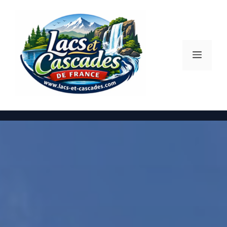
Aller
au
contenu
Menu