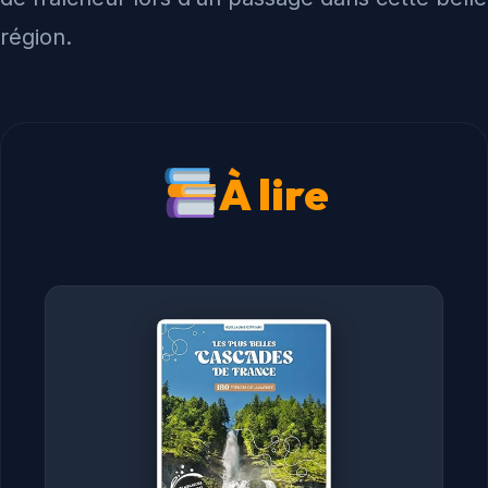
région.
À lire