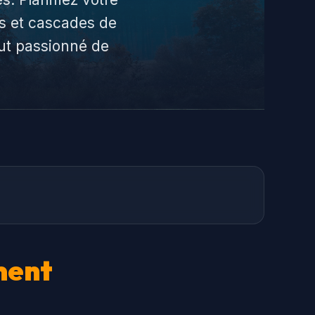
cs et cascades de
out passionné de
ment