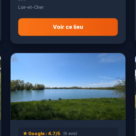
Loir-et-Cher
Voir ce lieu
★ Google : 4.7/5
(6 avis)