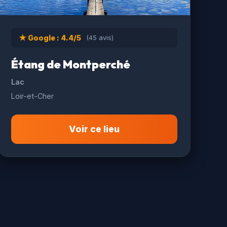
★ Google : 4.4/5
(45 avis)
Étang de Montperché
Lac
Loir-et-Cher
Voir ce lieu