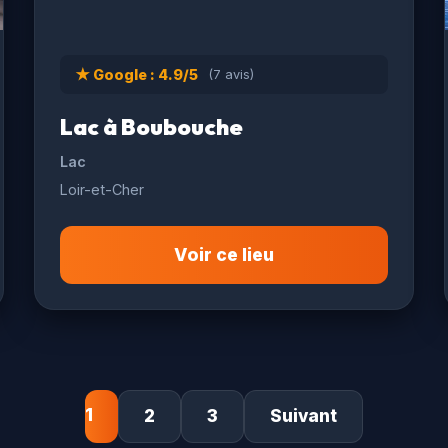
★ Google : 4.9/5
(7 avis)
Lac à Boubouche
Lac
Loir-et-Cher
Voir ce lieu
1
2
3
Suivant