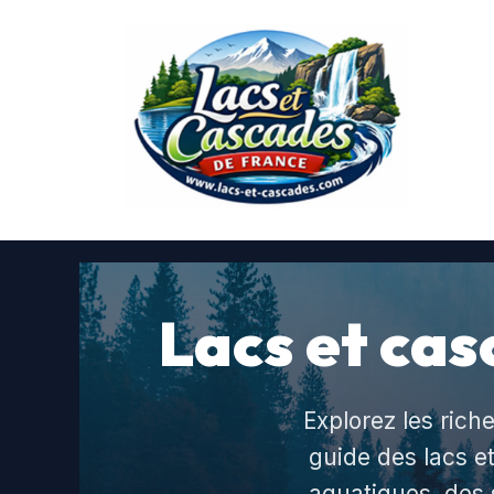
Aller
au
contenu
Lacs et cas
Explorez les rich
guide des lacs et
aquatiques, des 