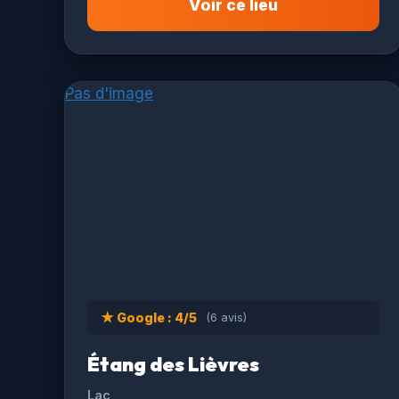
Voir ce lieu
Pas d'image
★ Google : 4/5
(6 avis)
Étang des Lièvres
Lac