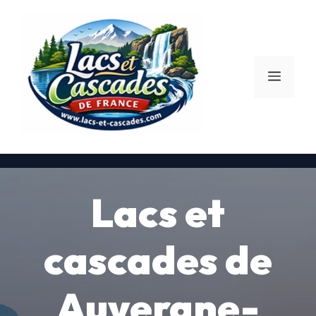
Aller
au
contenu
Menu
Lacs et
cascades de
Auvergne-