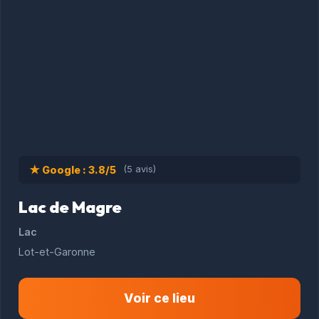
★ Google : 3.8/5
(5 avis)
Lac de Magre
Lac
Lot-et-Garonne
Voir ce lieu