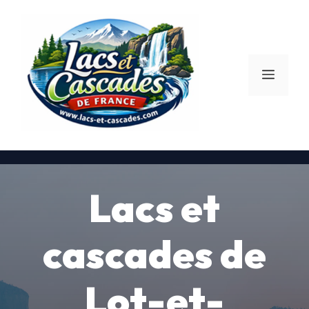
Aller
au
contenu
Menu
Lacs et
cascades de
Lot-et-