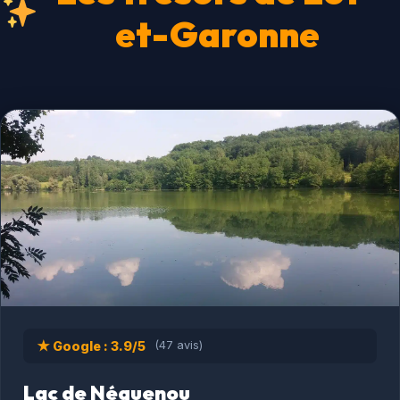
et-Garonne
★ Google : 3.9/5
(47 avis)
Lac de Néguenou