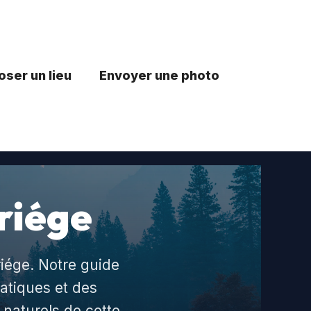
ser un lieu
Envoyer une photo
riége
iége. Notre guide
atiques et des
 naturels de cette