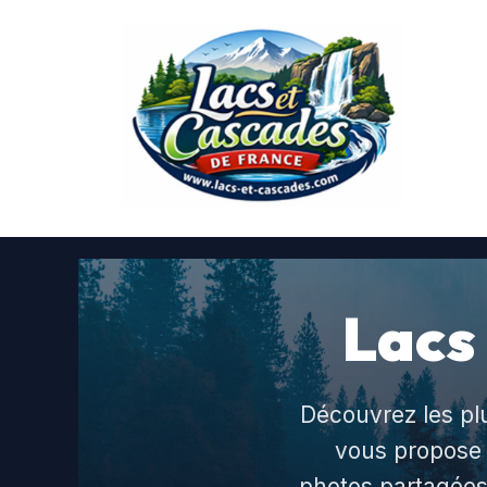
Aller
au
contenu
Lacs
Découvrez les pl
vous propose 
photos partagées