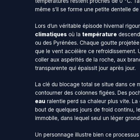
températures restent proches de 0 °C. Tan
même s’il se forme une petite dentelle de
Lors d’un véritable épisode hivernal rigo
climatiques
où la
température
descend 
ou des Pyrénées. Chaque goutte projetée d
que le vent accélère ce refroidissement.
coller aux aspérités de la roche, aux bran
transparente qui épaissit jour après jour.
La clé du blocage total se situe dans ce m
contourner des colonnes figées. Des poch
eau
ralentie perd sa chaleur plus vite. La
bout de quelques jours de froid continu, l
immobile, dans lequel seul un léger gronde
Un personnage illustre bien ce processu