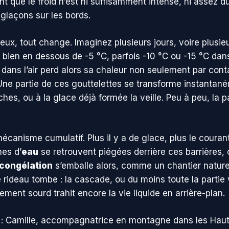
t que le froid n’est ni suffisamment intense, ni assez d
 glaçons sur les bords.
ureux, tout change. Imaginez plusieurs jours, voire plus
bien en dessous de -5 °C, parfois -10 °C ou -15 °C dan
ans l’air perd alors sa chaleur non seulement par contac
 Une partie de ces gouttelettes se transforme instanta
ches, ou à la glace déjà formée la veille. Peu à peu, la
écanisme cumulatif. Plus il y a de glace, plus le couran
es d’
eau
se retrouvent piégées derrière ces barrières, o
congélation
s’emballe alors, comme un chantier nature
e rideau tombe : la cascade, ou du moins toute la partie 
ment sourd trahit encore la vie liquide en arrière-plan.
s : Camille, accompagnatrice en montagne dans les Hau