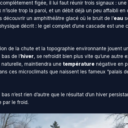
r complètement figée, il lui faut réunir trois signaux : u
’isole trop la paroi, et un débit déjà un peu affaibli en 
découvrir un amphithéâtre glacé où le bruit de l’
eau
se
 physique décrit : le gel complet d’une cascade est une
tion de la chute et la topographie environnante jouent u
 bas de l’
hiver
, se refroidit bien plus vite qu’une autr
 naturelle, maintiendra une
température
négative en p
dans ces microclimats que naissent les fameux “palais de
as n’est rien d’autre que le résultat d’un hiver persist
par le froid.