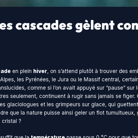
nes cascades gèlent c
cade
en plein
hiver
, on s’attend plutôt à trouver des e
Alpes, les Pyrénées, le Jura ou le Massif central, certa
slucides, comme si l’on avait appuyé sur “pause” sur le 
res seulement, continuent à rugir sans jamais se figer. 
es glaciologues et les grimpeurs sur glace, qui guett
 que la nature puisse ainsi geler un flot tumultueux, 
cristal ?
suffit que la
température
passe sous 0 °C pour que tout 