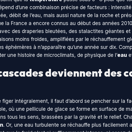
dépend d’une combinaison précise de facteurs : intensité
llée, débit de l’eau, mais aussi nature de la roche et pré
ue la France a encore connus au début des années 2010,
 avec des draperies bleutées, des stalactites géantes et 
isons moins froides, amplifiées par le réchauffement glob
es éphémères à n’apparaître qu’une année sur dix. Com
er une histoire de microclimats, de physique de l’
eau
et
cascades deviennent des c
 figer intégralement, il faut d’abord se pencher sur la f
le, où une pellicule de glace se forme en surface de m
 tous les sens, brassées par la gravité et le relief. Ch
on
. Or, une eau turbulente se réchauffe plus facilement au